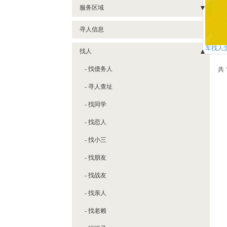
- 郑州婚外情调查公司
服务区域
- 河南私人调查公司
- 航空港区
寻人信息
- 郑州私人调查
- 金水区
车找人
找人
- 河南婚姻调查公司
- 二七
共 
- 找债务人
- 郑东
- 寻人查址
- 中原
- 找同学
- 管城区
- 找恋人
- 高新区
- 找小三
- 惠济区
- 找朋友
- 经开区
- 找战友
- 中牟
- 找亲人
- 荥阳
- 找老赖
- 上街