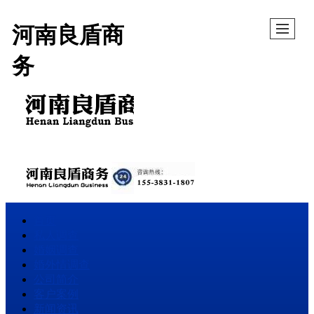
河南良盾商
务
首页
私人调查
婚姻调查
婚外情调查
公司简介
客户案例
新闻资讯