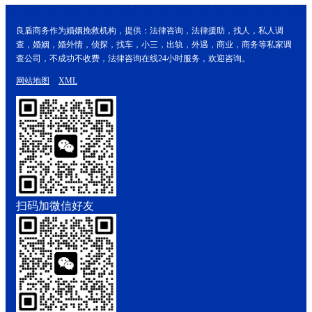
婚姻调查
良盾商务作为婚姻挽救机构，提供：法律咨询，法律援助，找人，私人调
- 婚姻调查问题
- 婚姻感情调查
- 婚姻家事调查
- 私家婚姻调查
查，婚姻，婚外情，侦探，找车，小三，出轨，外遇，商业，商务等私家调
查公司，不成功不收费，法律咨询在线24小时服务，欢迎咨询。
- 婚姻纠纷调查
- 婚姻幸福调查
- 当代婚姻观调查
- 婚姻生育调
网站地图
XML
查
- 私人婚姻调查
- 婚姻风俗调查
- 婚姻满意度调查
- 婚姻爱
情调查
- 婚姻登记调查
- 同性恋婚姻调查
- 女性婚姻调查
- 青
年婚姻调查
- 大学生婚姻调查
- 婚姻财产调查
- 婚姻关系调查
- 婚姻忠诚度调查
- 婚姻情感调查
- 农村婚姻调查
- 婚姻背景调
扫码加微信好友
查
- 律师婚姻调查
- 婚姻现状调查
- 婚姻侦探调查
- 婚姻家庭
调查
- 婚姻观调查
- 婚姻调查报告
- 婚姻状况调查
- 婚姻外遇
调查
- 婚姻调查出轨
- 婚姻调查取证
- 婚姻调查问卷