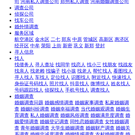
司
河南私人调查公司
郑州私人调查
河南婚姻调查公司
调查公司
侦探公司
找车公司
婚外情调查
服务区域
航空港区
金水区
二七
郑东
中原
管城区
高新区
惠济区
经开区
中牟
荥阳
上街
新密
巩义
新郑
登封
寻人信息
找人
找债务人
寻人查址
找同学
找恋人
找小三
找朋友
找战友
找亲人
找老赖
找骗子
找小孩
找老人
帮忙找人
看图找人
寻人找人
车找人
定位找人
识图找人
附近找人
快速找人
身份证号码找人
照片找人
抖音找人
微博找人
姓名找人
号码跟踪找人
侦探找人
手机号找人
调查找人
婚姻调查
婚姻调查问题
婚姻感情调查
婚姻家事调查
私家婚姻调
查
婚姻纠纷调查
婚姻幸福调查
当代婚姻观调查
婚姻生
育调查
私人婚姻调查
婚姻风俗调查
婚姻满意度调查
婚
姻爱情调查
婚姻登记调查
同性恋婚姻调查
女性婚姻调
查
青年婚姻调查
大学生婚姻调查
婚姻财产调查
婚姻关
系调查
婚姻忠诚度调查
婚姻情感调查
农村婚姻调查
婚