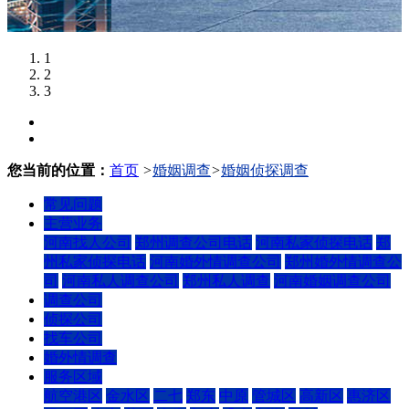
1
2
3
您当前的位置：
首页
>
婚姻调查
>
婚姻侦探调查
常见问题
主营业务
河南找人公司
郑州调查公司电话
河南私家侦探电话
郑
州私家侦探电话
河南婚外情调查公司
郑州婚外情调查公
司
河南私人调查公司
郑州私人调查
河南婚姻调查公司
调查公司
侦探公司
找车公司
婚外情调查
服务区域
航空港区
金水区
二七
郑东
中原
管城区
高新区
惠济区