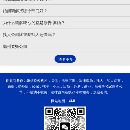
- 找债务人
- 寻人查址
- 找同学
- 找恋人
- 找小三
- 找朋友
- 找战友
- 找
婚姻调解找哪个部门好？
亲人
- 找老赖
- 找骗子
- 找小孩
- 找老人
- 帮忙找人
- 看图找人
- 寻人找
为什么调解吃亏的都是原告 离婚？
找人公司比警察找人还快吗？
人
- 车找人
- 定位找人
- 识图找人
- 附近找人
- 快速找人
- 身份证号码找
郑州要账公司
人
- 照片找人
- 抖音找人
- 微博找人
- 姓名找人
- 号码跟踪找人
- 侦探找
查看更多
人
- 手机号找人
- 调查找人
婚姻调查
良盾商务作为婚姻挽救机构，提供：法律咨询，法律援助，找人，私人调查，
婚姻，婚外情，侦探，找车，小三，出轨，外遇，商业，商务等私家调查公
- 婚姻调查问题
- 婚姻感情调查
- 婚姻家事调查
- 私家婚姻调查
- 婚姻纠
司，不成功不收费，法律咨询在线24小时服务，欢迎咨询。
纷调查
- 婚姻幸福调查
- 当代婚姻观调查
- 婚姻生育调查
- 私人婚姻调查
网站地图
XML
- 婚姻风俗调查
- 婚姻满意度调查
- 婚姻爱情调查
- 婚姻登记调查
- 同性
恋婚姻调查
- 女性婚姻调查
- 青年婚姻调查
- 大学生婚姻调查
- 婚姻财产