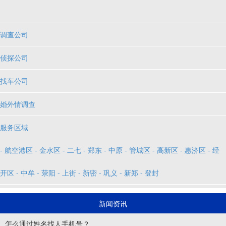
调查公司
侦探公司
找车公司
婚外情调查
服务区域
- 航空港区
- 金水区
- 二七
- 郑东
- 中原
- 管城区
- 高新区
- 惠济区
- 经
开区
- 中牟
- 荥阳
- 上街
- 新密
- 巩义
- 新郑
- 登封
寻人信息
新闻资讯
找人
怎么通过姓名找人手机号？