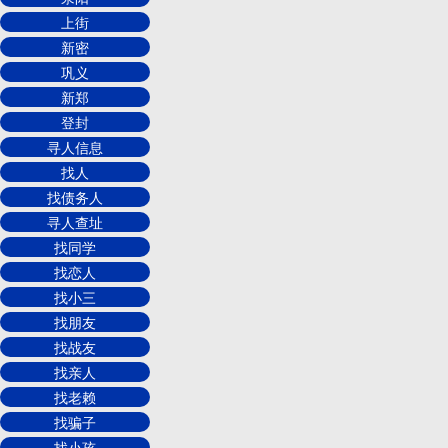
上街
新密
巩义
新郑
登封
寻人信息
找人
找债务人
寻人查址
找同学
找恋人
找小三
找朋友
找战友
找亲人
找老赖
找骗子
找小孩