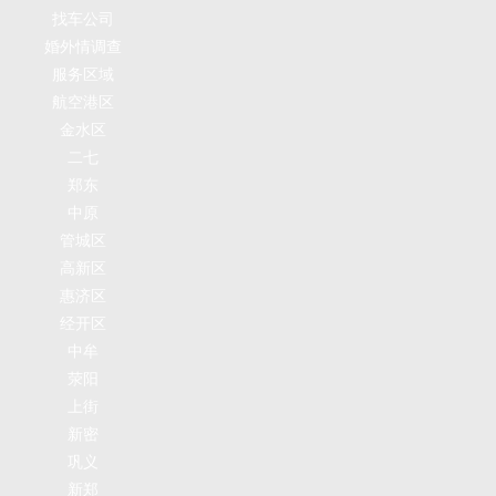
找车公司
婚外情调查
服务区域
航空港区
金水区
二七
郑东
中原
管城区
高新区
惠济区
经开区
中牟
荥阳
上街
新密
巩义
新郑