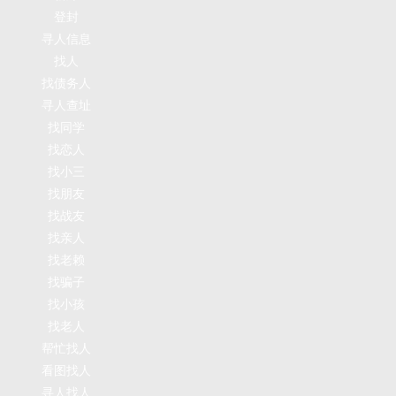
登封
寻人信息
找人
找债务人
寻人查址
找同学
找恋人
找小三
找朋友
找战友
找亲人
找老赖
找骗子
找小孩
找老人
帮忙找人
看图找人
寻人找人